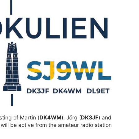
sting of Martin (
DK4WM
), Jörg (
DK3JF
) and
, will be active from the amateur radio station