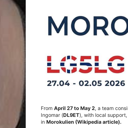
From
April 27 to May 2
, a team consi
Ingomar (
DL9ET
), with local support
in
Morokulien (Wikipedia article).